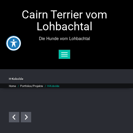
Cairn Terrier vom
Lohbachtal
Die Hunde vom Lohbachtal
Toggle navigation
H-Kobolde
Home
/
Portfolios/Projekte
/
H-Kobolde