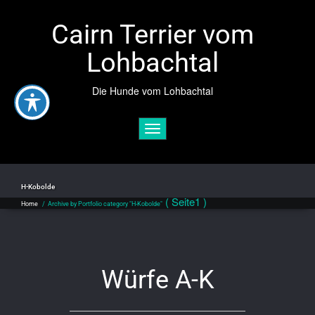
Cairn Terrier vom
Lohbachtal
Die Hunde vom Lohbachtal
Toggle navigation
H-Kobolde
( Seite1 )
Home
/
Archive by Portfolio category "H-Kobolde"
Würfe A-K