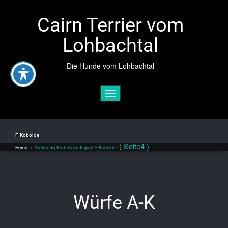
Cairn Terrier vom
Lohbachtal
Die Hunde vom Lohbachtal
Toggle navigation
F-Kobolde
( Seite4 )
Home
/
Archive by Portfolio category "F-Kobolde"
Würfe A-K